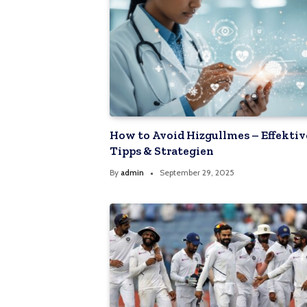
TECHNOLOGIE
How to Avoid Hizgullmes – Effektiv
Alles, was Sie wissen müsse
Tipps & Strategien
know about qzobollro
By
admin
September 29, 2025
By
admin
September 25, 202