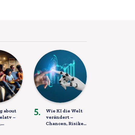
g about
Wie KI die Welt
elatv –
verändert –
,
Chancen, Risiken
en &
& Zukunft