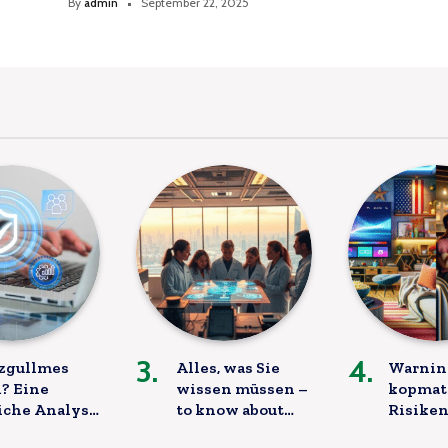
By
admin
September 22, 2025
izgullmes
Alles, was Sie
Warnin
? Eine
wissen müssen –
kopmat
iche Analyse
to know about
Risiken
qzobollrode
Gefahr