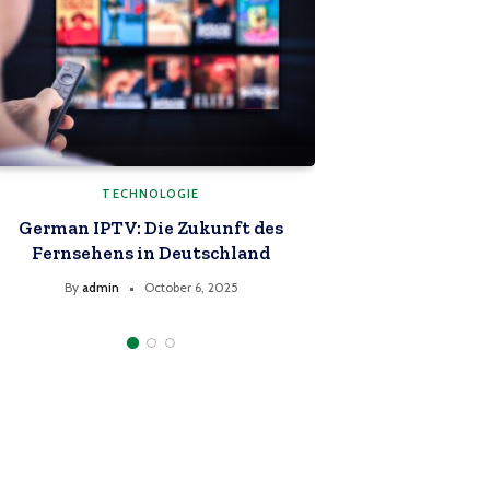
TECHNOLOGIE
TE
is hizgullmes good? Eine ehrliche
Alles, was Si
Analyse 2025
know abo
By
admin
September 25, 2025
By
admin