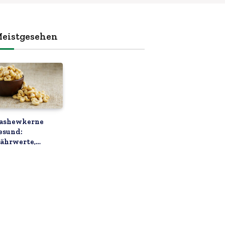
ativen
eistgesehen
ashewkerne
esund:
ährwerte,
orteile & Tipps