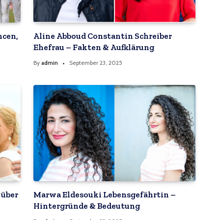
ncen,
Aline Abboud Constantin Schreiber
Ehefrau – Fakten & Aufklärung
By
admin
September 23, 2025
 über
Marwa Eldesouki Lebensgefährtin –
Hintergründe & Bedeutung