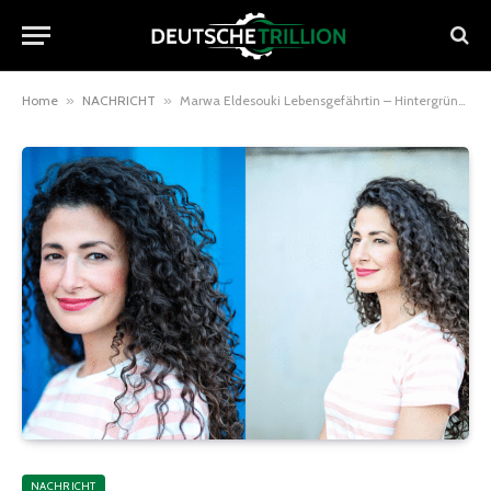
Home
»
NACHRICHT
»
Marwa Eldesouki Lebensgefährtin – Hintergründe & Bedeutung
NACHRICHT