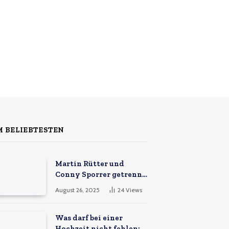
 BELIEBTESTEN
Martin Rütter und
Conny Sporrer getrennt
– Hintergründe &
August 26, 2025
24
Views
Zukunft
Was darf bei einer
Hochzeit nicht fehlen: