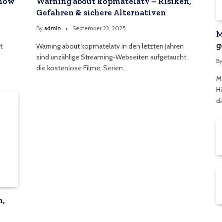
know
Warning about kopmatelatv – Risiken,
Gefahren & sichere Alternativen
By
admin
September 23, 2025
M
g
t
Warning about kopmatelatv In den letzten Jahren
sind unzählige Streaming-Webseiten aufgetaucht,
B
die kostenlose Filme, Serien…
M
H
d
n,