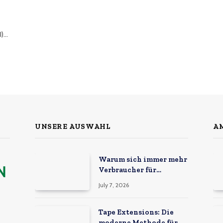
s
I)…
UNSERE AUSWAHL
AM
Warum sich immer mehr
Verbraucher für
erschwingliche Online-
July 7, 2026
Marktplätze
entscheiden
Tape Extensions: Die
moderne Methode für