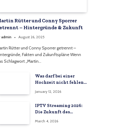
artin Rütter und Conny Sporrer
etrennt – Hintergründe & Zukunft
y
admin
August 26, 2025
artin Rütter und Conny Sporrer getrennt –
intergründe, Fakten und Zukunftspläne Wenn
as Schlagwort „Martin…
Was darf bei einer
Hochzeit nicht fehlen:
Die Bedeutung eines
January 12, 2026
Hochzeitsvideos
IPTV Streaming 2026:
Die Zukunft des
Fernsehens in
March 4, 2026
Deutschland