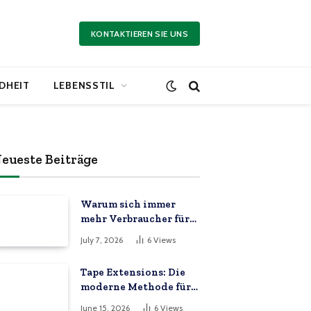
KONTAKTIEREN SIE UNS
DHEIT
LEBENSSTIL
eueste Beiträge
Warum sich immer
mehr Verbraucher für
erschwingliche
July 7, 2026
6
Views
Online-Marktplätze
entscheiden
Tape Extensions: Die
moderne Methode für
volles und langes Haar
June 15, 2026
6
Views