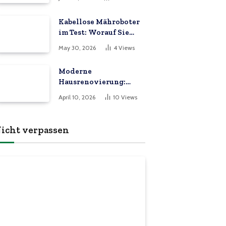
Kabellose Mähroboter
im Test: Worauf Sie
beim Kauf im Jahr 2026
May 30, 2026
4
Views
achten müssen
Moderne
Hausrenovierung:
Upgrades, in die es sich
April 10, 2026
10
Views
zu investieren lohnt
icht verpassen