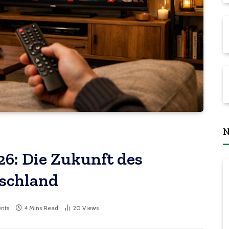
N
6: Die Zukunft des
tschland
nts
4 Mins Read
20
Views