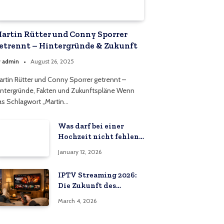
artin Rütter und Conny Sporrer
etrennt – Hintergründe & Zukunft
y
admin
August 26, 2025
artin Rütter und Conny Sporrer getrennt –
intergründe, Fakten und Zukunftspläne Wenn
as Schlagwort „Martin…
Was darf bei einer
Hochzeit nicht fehlen:
Die Bedeutung eines
January 12, 2026
Hochzeitsvideos
IPTV Streaming 2026:
Die Zukunft des
Fernsehens in
March 4, 2026
Deutschland