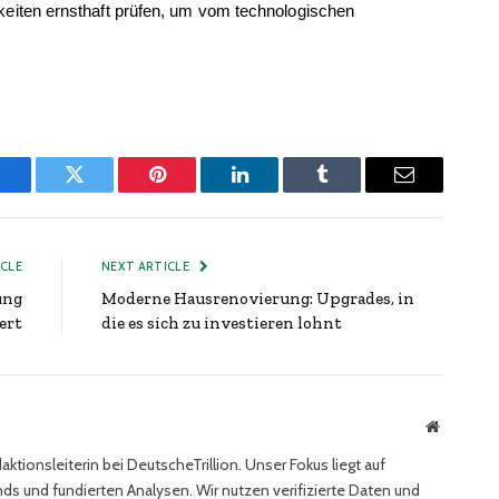
chkeiten ernsthaft prüfen, um vom technologischen 
Facebook
Twitter
Pinterest
LinkedIn
Tumblr
Email
ICLE
NEXT ARTICLE
ung
Moderne Hausrenovierung: Upgrades, in
ert
die es sich zu investieren lohnt
Website
ktionsleiterin bei DeutscheTrillion. Unser Fokus liegt auf
ds und fundierten Analysen. Wir nutzen verifizierte Daten und