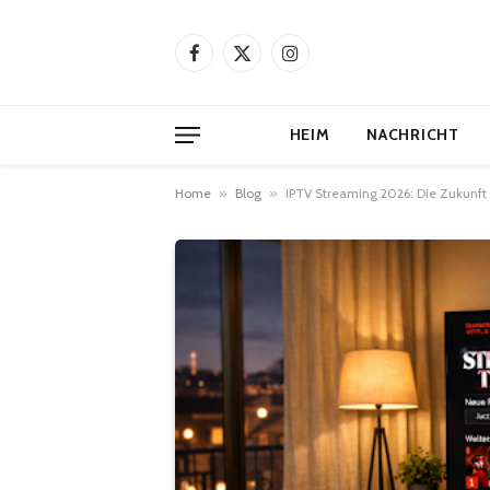
Facebook
X
Instagram
(Twitter)
HEIM
NACHRICHT
Home
»
Blog
»
IPTV Streaming 2026: Die Zukunft