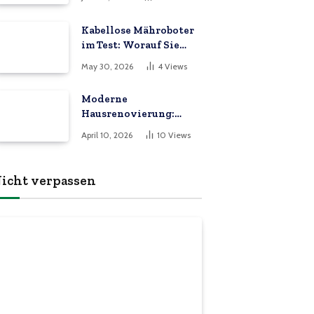
Kabellose Mähroboter
im Test: Worauf Sie
beim Kauf im Jahr 2026
May 30, 2026
4
Views
achten müssen
Moderne
Hausrenovierung:
Upgrades, in die es sich
April 10, 2026
10
Views
zu investieren lohnt
icht verpassen