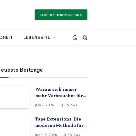
KONTAKTIEREN SIE UNS
DHEIT
LEBENSSTIL
eueste Beiträge
Warum sich immer
mehr Verbraucher für
erschwingliche
July 7, 2026
6
Views
Online-Marktplätze
entscheiden
Tape Extensions: Die
moderne Methode für
volles und langes Haar
June 15, 2026
6
Views