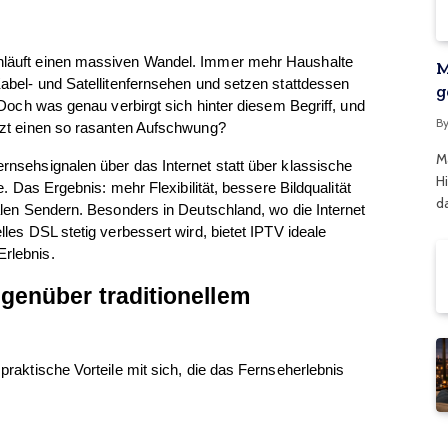
hläuft einen massiven Wandel. Immer mehr Haushalte 
M
abel- und Satellitenfernsehen und setzen stattdessen 
g
 Doch was genau verbirgt sich hinter diesem Begriff, und 
B
tzt einen so rasanten Aufschwung?
M
nsehsignalen über das Internet statt über klassische 
H
e. Das Ergebnis: mehr Flexibilität, bessere Bildqualität 
d
alen Sendern. Besonders in Deutschland, wo die Internet 
les DSL stetig verbessert wird, bietet IPTV ideale 
rlebnis.
genüber traditionellem 
raktische Vorteile mit sich, die das Fernseherlebnis 