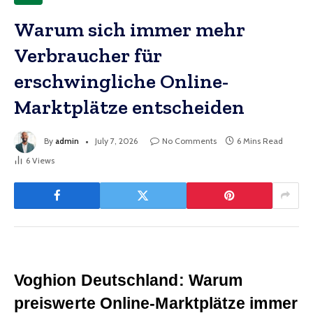
Warum sich immer mehr
Verbraucher für
erschwingliche Online-
Marktplätze entscheiden
By
admin
July 7, 2026
No Comments
6 Mins Read
6
Views
Voghion Deutschland: Warum 
preiswerte Online-Marktplätze immer 