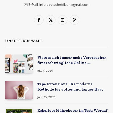
✉️ E-Mail: info.deutschetrillion@gmail.com
Facebook
X
Instagram
Pinterest
(Twitter)
UNSERE AUSWAHL
Warum sich immer mehr Verbraucher
für erschwingliche Online-
Marktplätze entscheiden
July 7, 2026
Tape Extensions: Die moderne
Methode für volles und langes Haar
June 15, 2026
Kabellose Mähroboter im Test: Worauf